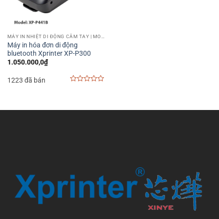
MÁY IN NHIỆT DI ĐỘNG CẦM TAY | MOBILE PRINTER
Máy in hóa đơn di động
bluetooth Xprinter XP-P300
1.050.000,0
₫
1223 đã bán
0
out
of
5