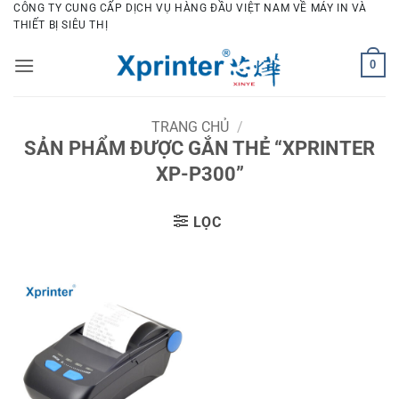
Bỏ
CÔNG TY CUNG CẤP DỊCH VỤ HÀNG ĐẦU VIỆT NAM VỀ MÁY IN VÀ
THIẾT BỊ SIÊU THỊ
qua
nội
0
dung
TRANG CHỦ
/
SẢN PHẨM ĐƯỢC GẮN THẺ “XPRINTER
XP-P300”
LỌC