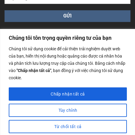
Chúng tôi tôn trọng quyền riêng tư của bạn
Chúng tôi sử dụng cookie để cải thiện trải nghiệm duyệt web
của bạn, hiển thị nội dung hoặc quảng cáo được cá nhân hóa
Công ty TNHH Nam Bình Xương - Số ĐKKD: 0108783483
và phân tích lưu lượng truy cập của chúng tôi. Bằng cách nhấp
cấp ngày 14/06/2019 bởi Sở Kế Hoạch và Đầu Tư Tp. Hà
Nội
vào
"Chấp nhận tất cả"
, bạn đồng ý với việc chúng tôi sử dụng
cookie.
Copyrights @2023 Nam Binh Xuong. All Rights Reserved
Chấp nhận tất cả
Tùy chỉnh
Từ chối tất cả