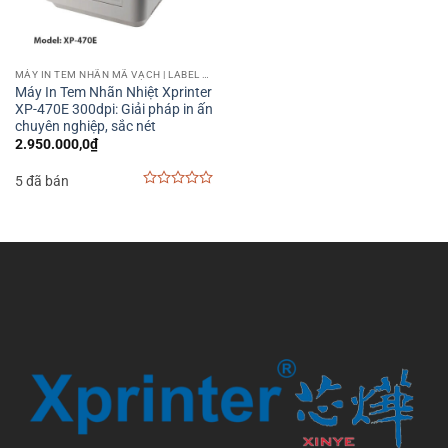
MÁY IN TEM NHÃN MÃ VẠCH | LABEL BARCODE PRINTER
Máy In Tem Nhãn Nhiệt Xprinter
XP-470E 300dpi: Giải pháp in ấn
chuyên nghiệp, sắc nét
2.950.000,0
₫
5 đã bán
0
out
of
5