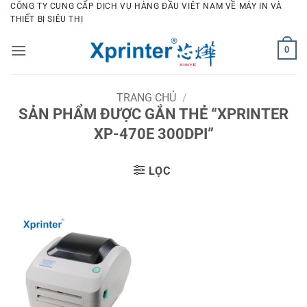
Bỏ
CÔNG TY CUNG CẤP DỊCH VỤ HÀNG ĐẦU VIỆT NAM VỀ MÁY IN VÀ
THIẾT BỊ SIÊU THỊ
qua
nội
0
dung
TRANG CHỦ
/
SẢN PHẨM ĐƯỢC GẮN THẺ “XPRINTER
XP-470E 300DPI”
LỌC