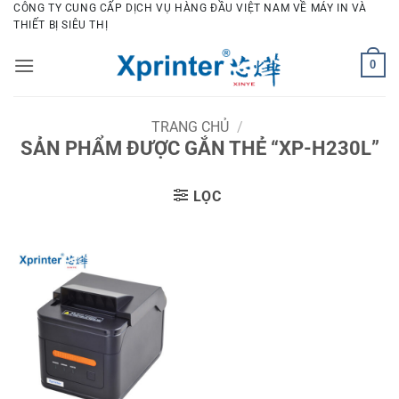
Bỏ
CÔNG TY CUNG CẤP DỊCH VỤ HÀNG ĐẦU VIỆT NAM VỀ MÁY IN VÀ
THIẾT BỊ SIÊU THỊ
qua
nội
0
dung
TRANG CHỦ
/
SẢN PHẨM ĐƯỢC GẮN THẺ “XP-H230L”
LỌC