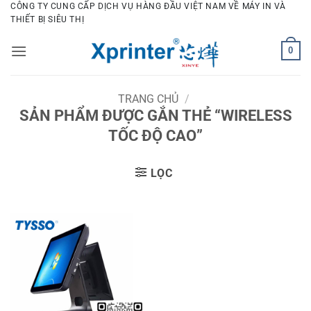
Bỏ
CÔNG TY CUNG CẤP DỊCH VỤ HÀNG ĐẦU VIỆT NAM VỀ MÁY IN VÀ
THIẾT BỊ SIÊU THỊ
qua
nội
0
dung
TRANG CHỦ
/
SẢN PHẨM ĐƯỢC GẮN THẺ “WIRELESS
TỐC ĐỘ CAO”
LỌC