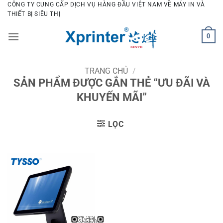
Bỏ
CÔNG TY CUNG CẤP DỊCH VỤ HÀNG ĐẦU VIỆT NAM VỀ MÁY IN VÀ
THIẾT BỊ SIÊU THỊ
qua
nội
0
dung
TRANG CHỦ
/
SẢN PHẨM ĐƯỢC GẮN THẺ “ƯU ĐÃI VÀ
KHUYẾN MÃI”
LỌC