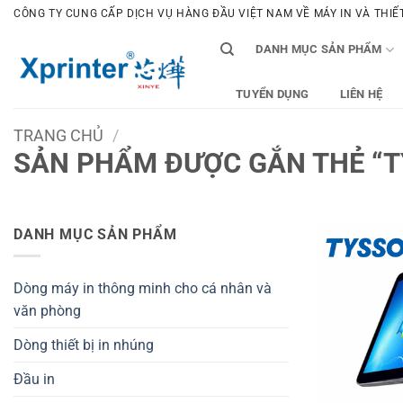
Bỏ
CÔNG TY CUNG CẤP DỊCH VỤ HÀNG ĐẦU VIỆT NAM VỀ MÁY IN VÀ THIẾT 
qua
DANH MỤC SẢN PHẨM
nội
dung
TUYỂN DỤNG
LIÊN HỆ
TRANG CHỦ
/
SẢN PHẨM ĐƯỢC GẮN THẺ “T
DANH MỤC SẢN PHẨM
Dòng máy in thông minh cho cá nhân và
văn phòng
Dòng thiết bị in nhúng
Đầu in