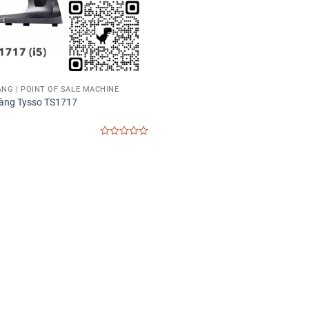
NG | POINT OF SALE MACHINE
àng Tysso TS1717
0
out
of
5