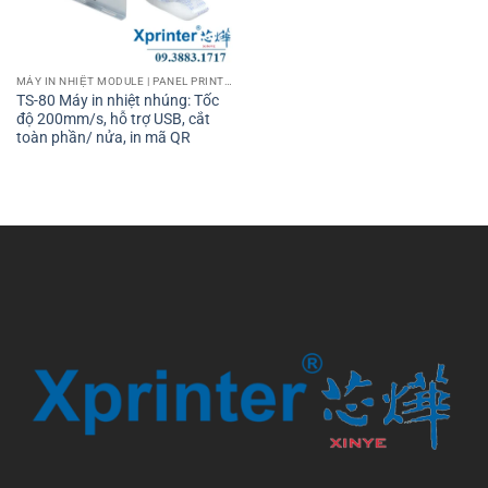
MÁY IN NHIỆT MODULE | PANEL PRINTER
TS-80 Máy in nhiệt nhúng: Tốc
độ 200mm/s, hỗ trợ USB, cắt
toàn phần/ nửa, in mã QR