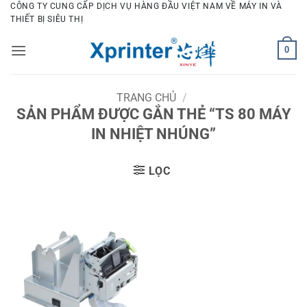
Bỏ
CÔNG TY CUNG CẤP DỊCH VỤ HÀNG ĐẦU VIỆT NAM VỀ MÁY IN VÀ
THIẾT BỊ SIÊU THỊ
qua
nội
0
dung
TRANG CHỦ
/
SẢN PHẨM ĐƯỢC GẮN THẺ “TS 80 MÁY
IN NHIỆT NHÚNG”
LỌC