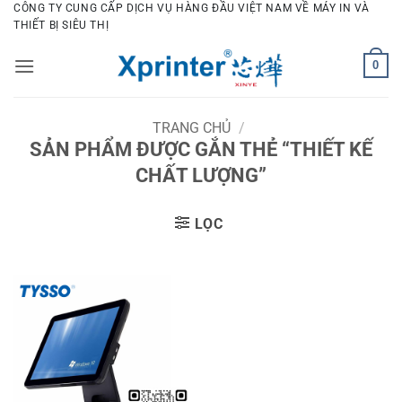
Bỏ
CÔNG TY CUNG CẤP DỊCH VỤ HÀNG ĐẦU VIỆT NAM VỀ MÁY IN VÀ
THIẾT BỊ SIÊU THỊ
qua
nội
0
dung
TRANG CHỦ
/
SẢN PHẨM ĐƯỢC GẮN THẺ “THIẾT KẾ
CHẤT LƯỢNG”
LỌC