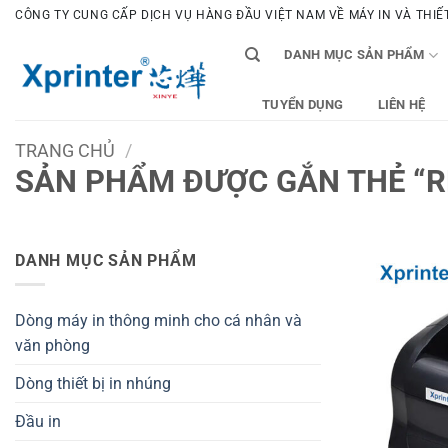
Bỏ
CÔNG TY CUNG CẤP DỊCH VỤ HÀNG ĐẦU VIỆT NAM VỀ MÁY IN VÀ THIẾT 
qua
DANH MỤC SẢN PHẨM
nội
dung
TUYỂN DỤNG
LIÊN HỆ
TRANG CHỦ
/
SẢN PHẨM ĐƯỢC GẮN THẺ “RE
DANH MỤC SẢN PHẨM
Dòng máy in thông minh cho cá nhân và
văn phòng
Dòng thiết bị in nhúng
Đầu in