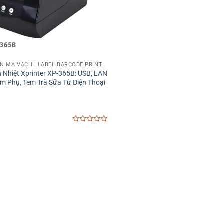
MÁY IN TEM NHÃN MÃ VẠCH | LABEL BARCODE PRINTER
 Nhiệt Xprinter XP-365B: USB, LAN
em Phụ, Tem Trà Sữa Từ Điện Thoại
0
out
of
5