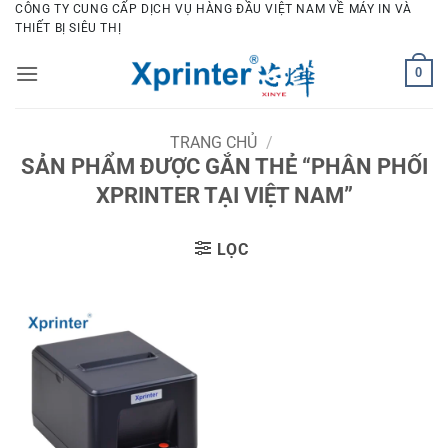
Bỏ
CÔNG TY CUNG CẤP DỊCH VỤ HÀNG ĐẦU VIỆT NAM VỀ MÁY IN VÀ
THIẾT BỊ SIÊU THỊ
qua
nội
0
dung
TRANG CHỦ
/
SẢN PHẨM ĐƯỢC GẮN THẺ “PHÂN PHỐI
XPRINTER TẠI VIỆT NAM”
LỌC