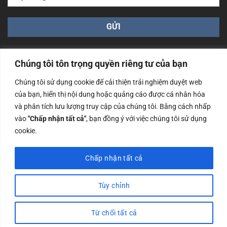
Chúng tôi tôn trọng quyền riêng tư của bạn
Chúng tôi sử dụng cookie để cải thiện trải nghiệm duyệt web
của bạn, hiển thị nội dung hoặc quảng cáo được cá nhân hóa
Công ty TNHH Nam Bình Xương - Số ĐKKD: 0108783483
và phân tích lưu lượng truy cập của chúng tôi. Bằng cách nhấp
cấp ngày 14/06/2019 bởi Sở Kế Hoạch và Đầu Tư Tp. Hà
Nội
vào
"Chấp nhận tất cả"
, bạn đồng ý với việc chúng tôi sử dụng
cookie.
Copyrights @2023 Nam Binh Xuong. All Rights Reserved
Chấp nhận tất cả
Tùy chỉnh
Từ chối tất cả