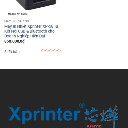
MÁY IN HÓA ĐƠN
Máy In Nhiệt Xprinter XP-58IIB:
Kết Nối USB & Bluetooth cho
Doanh Nghiệp Hiện Đại
850.000,0
₫
5 đã bán
0
out
of
5