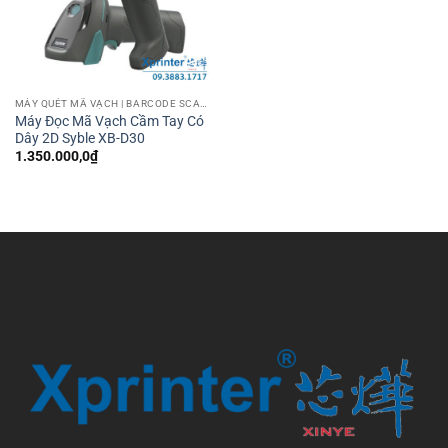
MÁY QUÉT MÃ VẠCH | BARCODE SCANNER
Máy Đọc Mã Vạch Cầm Tay Có
Dây 2D Syble XB-D30
1.350.000,0
₫