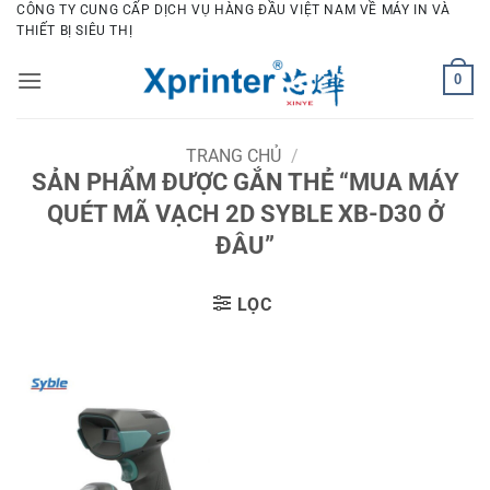
Bỏ
CÔNG TY CUNG CẤP DỊCH VỤ HÀNG ĐẦU VIỆT NAM VỀ MÁY IN VÀ
THIẾT BỊ SIÊU THỊ
qua
nội
0
dung
TRANG CHỦ
/
SẢN PHẨM ĐƯỢC GẮN THẺ “MUA MÁY
QUÉT MÃ VẠCH 2D SYBLE XB-D30 Ở
ĐÂU”
LỌC