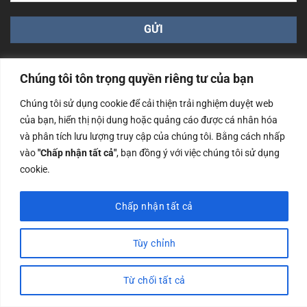
Chúng tôi tôn trọng quyền riêng tư của bạn
Chúng tôi sử dụng cookie để cải thiện trải nghiệm duyệt web
của bạn, hiển thị nội dung hoặc quảng cáo được cá nhân hóa
Công ty TNHH Nam Bình Xương - Số ĐKKD: 0108783483
và phân tích lưu lượng truy cập của chúng tôi. Bằng cách nhấp
cấp ngày 14/06/2019 bởi Sở Kế Hoạch và Đầu Tư Tp. Hà
Nội
vào
"Chấp nhận tất cả"
, bạn đồng ý với việc chúng tôi sử dụng
cookie.
Copyrights @2023 Nam Binh Xuong. All Rights Reserved
Chấp nhận tất cả
Tùy chỉnh
Từ chối tất cả