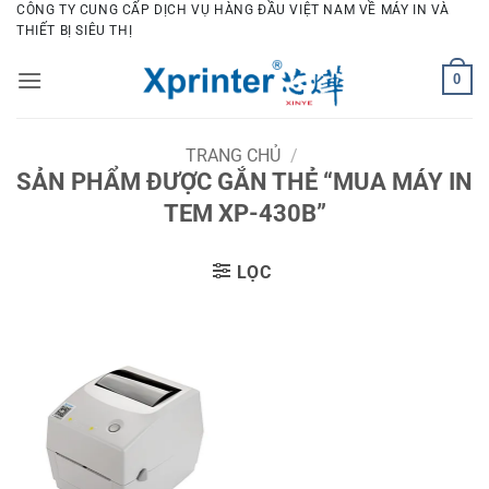
Bỏ
CÔNG TY CUNG CẤP DỊCH VỤ HÀNG ĐẦU VIỆT NAM VỀ MÁY IN VÀ
THIẾT BỊ SIÊU THỊ
qua
nội
0
dung
TRANG CHỦ
/
SẢN PHẨM ĐƯỢC GẮN THẺ “MUA MÁY IN
TEM XP-430B”
LỌC