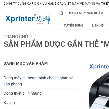
Bỏ
CÔNG TY CUNG CẤP DỊCH VỤ HÀNG ĐẦU VIỆT NAM VỀ MÁY IN VÀ THIẾT 
qua
DANH MỤC SẢN PHẨM
nội
dung
TUYỂN DỤNG
LIÊN HỆ
TRANG CHỦ
/
SẢN PHẨM ĐƯỢC GẮN THẺ “MU
DANH MỤC SẢN PHẨM
Dòng máy in thông minh cho cá nhân và
văn phòng
Dòng thiết bị in nhúng
Đầu in