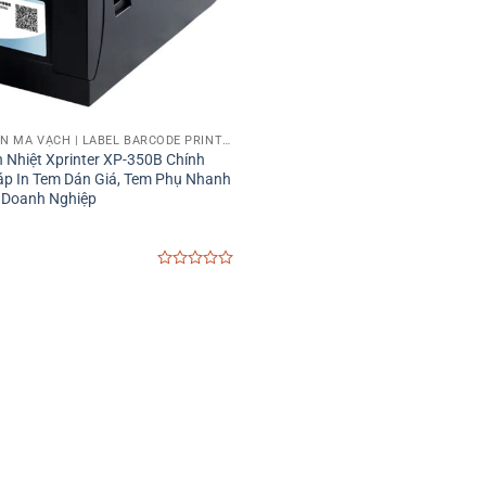
MÁY IN TEM NHÃN MÃ VẠCH | LABEL BARCODE PRINTER
 Nhiệt Xprinter XP-350B Chính
áp In Tem Dán Giá, Tem Phụ Nhanh
 Doanh Nghiệp
0
out
of
5