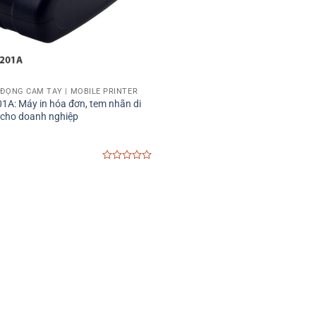
I ĐỘNG CẦM TAY | MOBILE PRINTER
1A: Máy in hóa đơn, tem nhãn di
cho doanh nghiệp
0
out
of
5