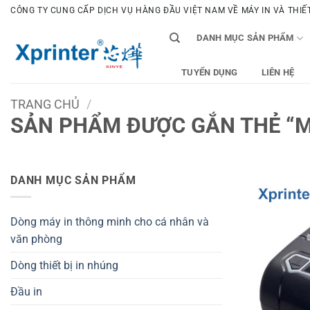
Bỏ
CÔNG TY CUNG CẤP DỊCH VỤ HÀNG ĐẦU VIỆT NAM VỀ MÁY IN VÀ THIẾT 
qua
DANH MỤC SẢN PHẨM
nội
dung
TUYỂN DỤNG
LIÊN HỆ
TRANG CHỦ
/
SẢN PHẨM ĐƯỢC GẮN THẺ “M
DANH MỤC SẢN PHẨM
Dòng máy in thông minh cho cá nhân và
văn phòng
Dòng thiết bị in nhúng
Đầu in