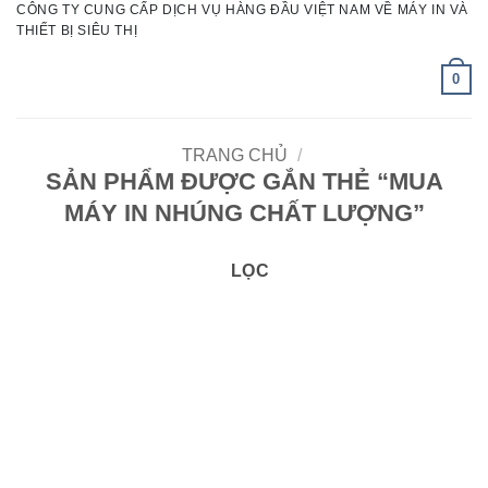
CÔNG TY CUNG CẤP DỊCH VỤ HÀNG ĐẦU VIỆT NAM VỀ MÁY IN VÀ
Bỏ
THIẾT BỊ SIÊU THỊ
qua
nội
0
dung
TRANG CHỦ
/
SẢN PHẨM ĐƯỢC GẮN THẺ “MUA
MÁY IN NHÚNG CHẤT LƯỢNG”
LỌC