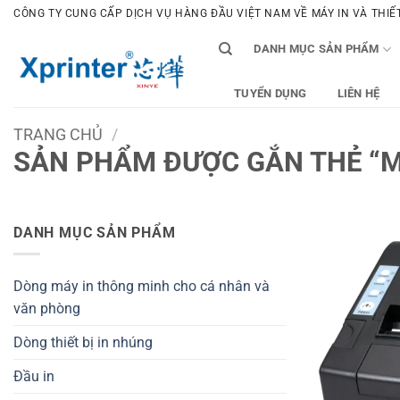
Bỏ
CÔNG TY CUNG CẤP DỊCH VỤ HÀNG ĐẦU VIỆT NAM VỀ MÁY IN VÀ THIẾT 
qua
DANH MỤC SẢN PHẨM
nội
dung
TUYỂN DỤNG
LIÊN HỆ
TRANG CHỦ
/
SẢN PHẨM ĐƯỢC GẮN THẺ “M
DANH MỤC SẢN PHẨM
Dòng máy in thông minh cho cá nhân và
văn phòng
Dòng thiết bị in nhúng
Đầu in