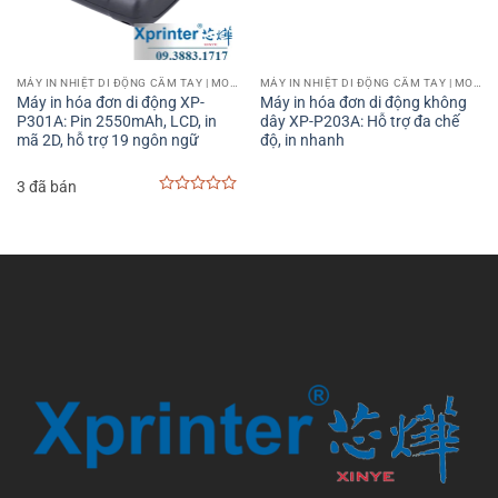
MÁY IN NHIỆT DI ĐỘNG CẦM TAY | MOBILE PRINTER
MÁY IN NHIỆT DI ĐỘNG CẦM TAY | MOBILE PRINTER
Máy in hóa đơn di động XP-
Máy in hóa đơn di động không
P301A: Pin 2550mAh, LCD, in
dây XP-P203A: Hỗ trợ đa chế
mã 2D, hỗ trợ 19 ngôn ngữ
độ, in nhanh
3 đã bán
0
out
of
5