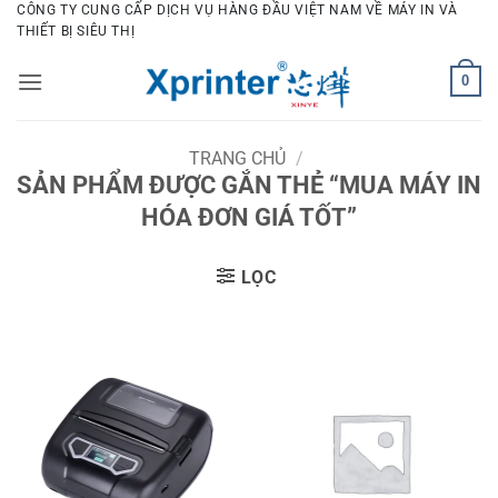
Bỏ
CÔNG TY CUNG CẤP DỊCH VỤ HÀNG ĐẦU VIỆT NAM VỀ MÁY IN VÀ
THIẾT BỊ SIÊU THỊ
qua
nội
0
dung
TRANG CHỦ
/
SẢN PHẨM ĐƯỢC GẮN THẺ “MUA MÁY IN
HÓA ĐƠN GIÁ TỐT”
LỌC