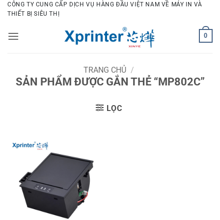
Bỏ
CÔNG TY CUNG CẤP DỊCH VỤ HÀNG ĐẦU VIỆT NAM VỀ MÁY IN VÀ
THIẾT BỊ SIÊU THỊ
qua
nội
0
dung
TRANG CHỦ
/
SẢN PHẨM ĐƯỢC GẮN THẺ “MP802C”
LỌC