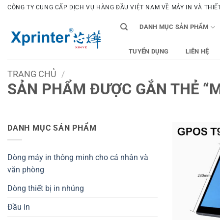
Bỏ
CÔNG TY CUNG CẤP DỊCH VỤ HÀNG ĐẦU VIỆT NAM VỀ MÁY IN VÀ THIẾT 
qua
DANH MỤC SẢN PHẨM
nội
dung
TUYỂN DỤNG
LIÊN HỆ
TRANG CHỦ
/
SẢN PHẨM ĐƯỢC GẮN THẺ “MÁ
DANH MỤC SẢN PHẨM
Dòng máy in thông minh cho cá nhân và
văn phòng
Dòng thiết bị in nhúng
Đầu in