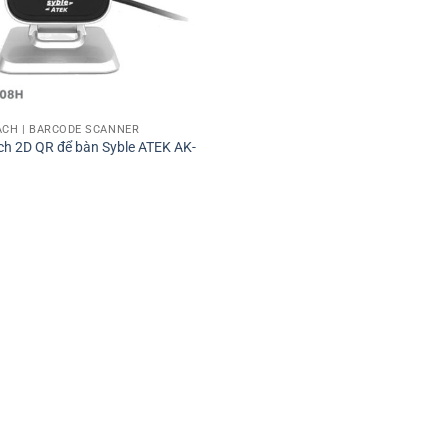
ẠCH | BARCODE SCANNER
̣ch 2D QR để bàn Syble ATEK AK-