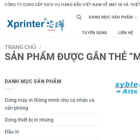
Bỏ
CÔNG TY CUNG CẤP DỊCH VỤ HÀNG ĐẦU VIỆT NAM VỀ MÁY IN VÀ THIẾT 
qua
DANH MỤC SẢN PHẨM
nội
dung
TUYỂN DỤNG
LIÊN HỆ
TRANG CHỦ
/
SẢN PHẨM ĐƯỢC GẮN THẺ “M
DANH MỤC SẢN PHẨM
Dòng máy in thông minh cho cá nhân và
văn phòng
Dòng thiết bị in nhúng
Đầu in