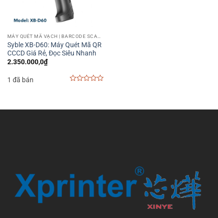
MÁY QUÉT MÃ VẠCH | BARCODE SCANNER
Syble XB-D60: Máy Quét Mã QR
CCCD Giá Rẻ, Đọc Siêu Nhanh
2.350.000,0
₫
1 đã bán
0
out
of
5