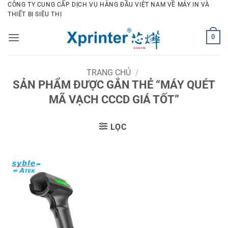
Bỏ
CÔNG TY CUNG CẤP DỊCH VỤ HÀNG ĐẦU VIỆT NAM VỀ MÁY IN VÀ
THIẾT BỊ SIÊU THỊ
qua
nội
0
dung
TRANG CHỦ
/
SẢN PHẨM ĐƯỢC GẮN THẺ “MÁY QUÉT
MÃ VẠCH CCCD GIÁ TỐT”
LỌC