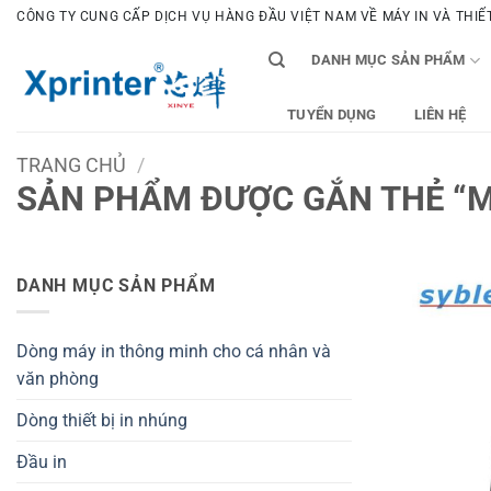
Bỏ
CÔNG TY CUNG CẤP DỊCH VỤ HÀNG ĐẦU VIỆT NAM VỀ MÁY IN VÀ THIẾT 
qua
DANH MỤC SẢN PHẨM
nội
dung
TUYỂN DỤNG
LIÊN HỆ
TRANG CHỦ
/
SẢN PHẨM ĐƯỢC GẮN THẺ “M
DANH MỤC SẢN PHẨM
Dòng máy in thông minh cho cá nhân và
văn phòng
Dòng thiết bị in nhúng
Đầu in