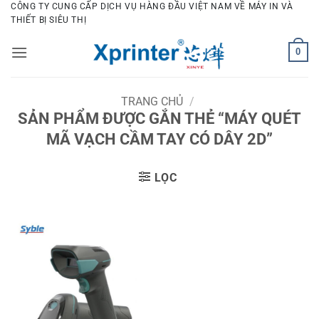
Bỏ
CÔNG TY CUNG CẤP DỊCH VỤ HÀNG ĐẦU VIỆT NAM VỀ MÁY IN VÀ
THIẾT BỊ SIÊU THỊ
qua
nội
0
dung
TRANG CHỦ
/
SẢN PHẨM ĐƯỢC GẮN THẺ “MÁY QUÉT
MÃ VẠCH CẦM TAY CÓ DÂY 2D”
LỌC