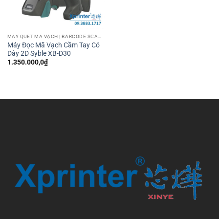
MÁY QUÉT MÃ VẠCH | BARCODE SCANNER
Máy Đọc Mã Vạch Cầm Tay Có
Dây 2D Syble XB-D30
1.350.000,0
₫