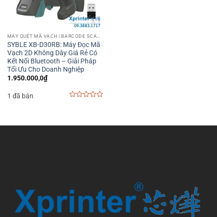
MÁY QUÉT MÃ VẠCH | BARCODE SCANNER
SYBLE XB-D30RB: Máy Đọc Mã
Vạch 2D Không Dây Giá Rẻ Có
Kết Nối Bluetooth – Giải Pháp
Tối Ưu Cho Doanh Nghiệp
1.950.000,0
₫
1 đã bán
0
out
of
5