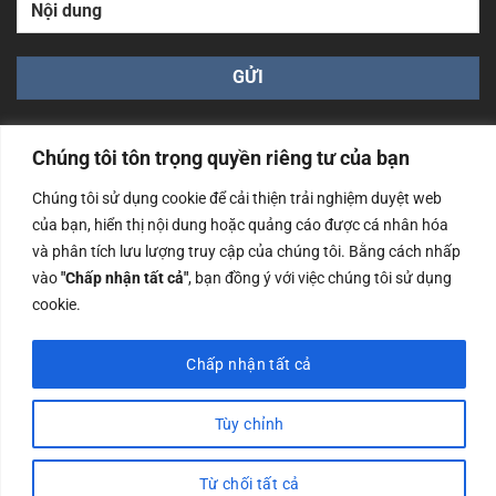
Chúng tôi tôn trọng quyền riêng tư của bạn
Chúng tôi sử dụng cookie để cải thiện trải nghiệm duyệt web
của bạn, hiển thị nội dung hoặc quảng cáo được cá nhân hóa
Công ty TNHH Nam Bình Xương - Số ĐKKD: 0108783483
và phân tích lưu lượng truy cập của chúng tôi. Bằng cách nhấp
cấp ngày 14/06/2019 bởi Sở Kế Hoạch và Đầu Tư Tp. Hà
Nội
vào
"Chấp nhận tất cả"
, bạn đồng ý với việc chúng tôi sử dụng
cookie.
Copyrights @2023 Nam Binh Xuong. All Rights Reserved
Chấp nhận tất cả
Tùy chỉnh
Từ chối tất cả