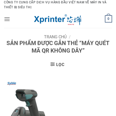
Bỏ
CÔNG TY CUNG CẤP DỊCH VỤ HÀNG ĐẦU VIỆT NAM VỀ MÁY IN VÀ
THIẾT BỊ SIÊU THỊ
qua
nội
0
dung
TRANG CHỦ
/
SẢN PHẨM ĐƯỢC GẮN THẺ “MÁY QUÉT
MÃ QR KHÔNG DÂY”
LỌC