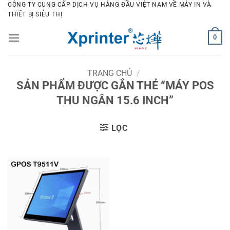
Bỏ
CÔNG TY CUNG CẤP DỊCH VỤ HÀNG ĐẦU VIỆT NAM VỀ MÁY IN VÀ
THIẾT BỊ SIÊU THỊ
qua
nội
0
dung
TRANG CHỦ
/
SẢN PHẨM ĐƯỢC GẮN THẺ “MÁY POS
THU NGÂN 15.6 INCH”
LỌC