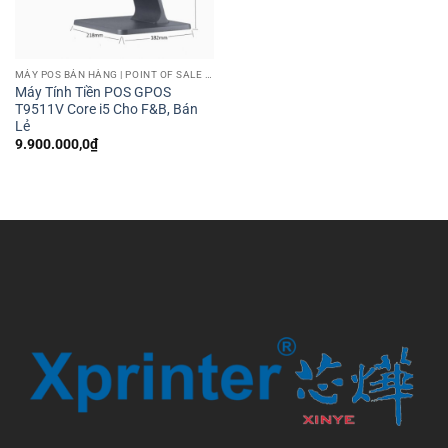
MÁY POS BÁN HÀNG | POINT OF SALE MACHINE
Máy Tính Tiền POS GPOS
T9511V Core i5 Cho F&B, Bán
Lẻ
9.900.000,0
₫