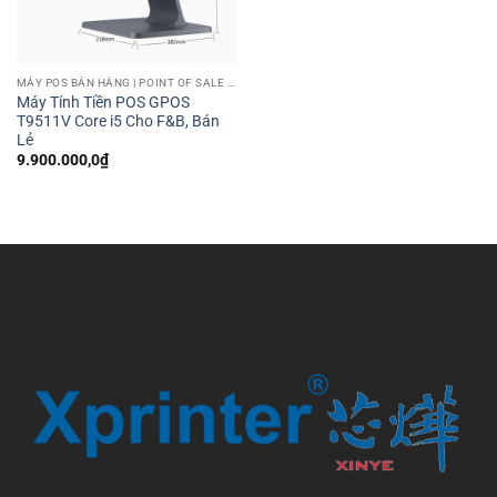
MÁY POS BÁN HÀNG | POINT OF SALE MACHINE
Máy Tính Tiền POS GPOS
T9511V Core i5 Cho F&B, Bán
Lẻ
9.900.000,0
₫