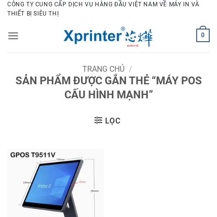
Bỏ
CÔNG TY CUNG CẤP DỊCH VỤ HÀNG ĐẦU VIỆT NAM VỀ MÁY IN VÀ
THIẾT BỊ SIÊU THỊ
qua
nội
0
dung
TRANG CHỦ
/
SẢN PHẨM ĐƯỢC GẮN THẺ “MÁY POS
CẤU HÌNH MẠNH”
LỌC