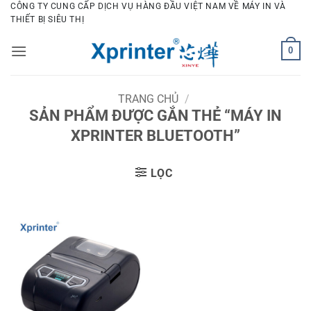
Bỏ
CÔNG TY CUNG CẤP DỊCH VỤ HÀNG ĐẦU VIỆT NAM VỀ MÁY IN VÀ
THIẾT BỊ SIÊU THỊ
qua
nội
0
dung
TRANG CHỦ
/
SẢN PHẨM ĐƯỢC GẮN THẺ “MÁY IN
XPRINTER BLUETOOTH”
LỌC