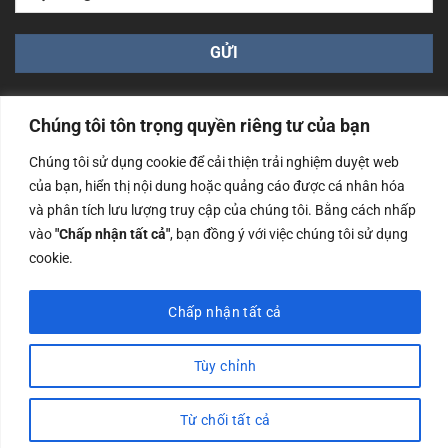
Chúng tôi tôn trọng quyền riêng tư của bạn
Chúng tôi sử dụng cookie để cải thiện trải nghiệm duyệt web
của bạn, hiển thị nội dung hoặc quảng cáo được cá nhân hóa
Công ty TNHH Nam Bình Xương - Số ĐKKD: 0108783483
và phân tích lưu lượng truy cập của chúng tôi. Bằng cách nhấp
cấp ngày 14/06/2019 bởi Sở Kế Hoạch và Đầu Tư Tp. Hà
Nội
vào
"Chấp nhận tất cả"
, bạn đồng ý với việc chúng tôi sử dụng
cookie.
Copyrights @2023 Nam Binh Xuong. All Rights Reserved
Chấp nhận tất cả
Tùy chỉnh
Từ chối tất cả