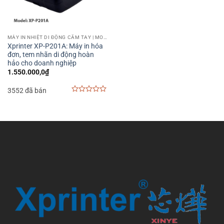
MÁY IN NHIỆT DI ĐỘNG CẦM TAY | MOBILE PRINTER
Xprinter XP-P201A: Máy in hóa
đơn, tem nhãn di động hoàn
hảo cho doanh nghiệp
1.550.000,0
₫
3552 đã bán
0
out
of
5