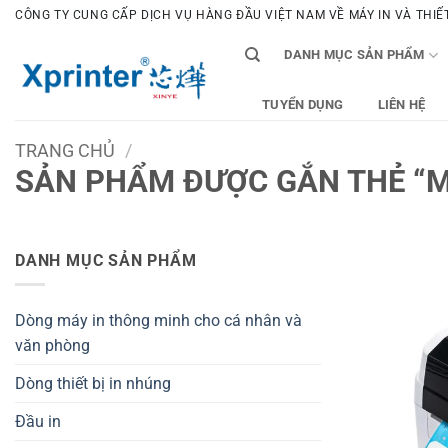
Bỏ
CÔNG TY CUNG CẤP DỊCH VỤ HÀNG ĐẦU VIỆT NAM VỀ MÁY IN VÀ THIẾT 
qua
DANH MỤC SẢN PHẨM
nội
dung
TUYỂN DỤNG
LIÊN HỆ
TRANG CHỦ
/
SẢN PHẨM ĐƯỢC GẮN THẺ “M
DANH MỤC SẢN PHẨM
Dòng máy in thông minh cho cá nhân và
văn phòng
Dòng thiết bị in nhúng
Đầu in