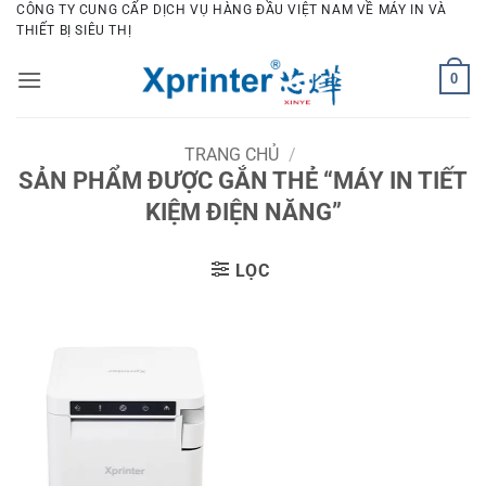
Bỏ
CÔNG TY CUNG CẤP DỊCH VỤ HÀNG ĐẦU VIỆT NAM VỀ MÁY IN VÀ
THIẾT BỊ SIÊU THỊ
qua
nội
0
dung
TRANG CHỦ
/
SẢN PHẨM ĐƯỢC GẮN THẺ “MÁY IN TIẾT
KIỆM ĐIỆN NĂNG”
LỌC