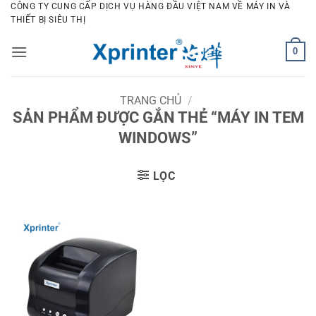
Bỏ
CÔNG TY CUNG CẤP DỊCH VỤ HÀNG ĐẦU VIỆT NAM VỀ MÁY IN VÀ
THIẾT BỊ SIÊU THỊ
qua
nội
0
dung
TRANG CHỦ
/
SẢN PHẨM ĐƯỢC GẮN THẺ “MÁY IN TEM
WINDOWS”
LỌC