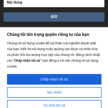
Chúng tôi tôn trọng quyền riêng tư của bạn
Chúng tôi sử dụng cookie để cải thiện trải nghiệm duyệt web
của bạn, hiển thị nội dung hoặc quảng cáo được cá nhân hóa
Công ty TNHH Nam Bình Xương - Số ĐKKD: 0108783483
và phân tích lưu lượng truy cập của chúng tôi. Bằng cách nhấp
cấp ngày 14/06/2019 bởi Sở Kế Hoạch và Đầu Tư Tp. Hà
Nội
vào
"Chấp nhận tất cả"
, bạn đồng ý với việc chúng tôi sử dụng
cookie.
Copyrights @2023 Nam Binh Xuong. All Rights Reserved
Chấp nhận tất cả
Tùy chỉnh
Từ chối tất cả