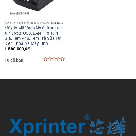
MÁY IN TEM NHÃN MÃ VẠCH | LABEL BARCODE PRINTER
Máy In Mã Vạch Nhiệt Xprinter
XP-365B: USB, LAN – In Tem
Giá, Tem Phụ, Tem Trà Sữa Từ
Điện Thoại và Máy Tính
1.580.000,0
₫
10 đã bán
0
out
of
5