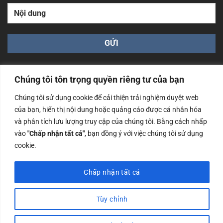
Chúng tôi tôn trọng quyền riêng tư của bạn
Chúng tôi sử dụng cookie để cải thiện trải nghiệm duyệt web
của bạn, hiển thị nội dung hoặc quảng cáo được cá nhân hóa
Công ty TNHH Nam Bình Xương - Số ĐKKD: 0108783483
và phân tích lưu lượng truy cập của chúng tôi. Bằng cách nhấp
cấp ngày 14/06/2019 bởi Sở Kế Hoạch và Đầu Tư Tp. Hà
Nội
vào
"Chấp nhận tất cả"
, bạn đồng ý với việc chúng tôi sử dụng
cookie.
Copyrights @2023 Nam Binh Xuong. All Rights Reserved
Chấp nhận tất cả
Tùy chỉnh