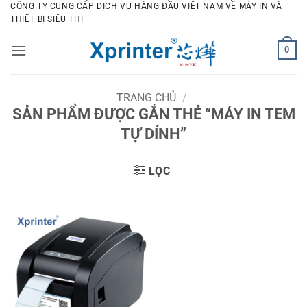
Bỏ
CÔNG TY CUNG CẤP DỊCH VỤ HÀNG ĐẦU VIỆT NAM VỀ MÁY IN VÀ
THIẾT BỊ SIÊU THỊ
qua
nội
0
dung
TRANG CHỦ
/
SẢN PHẨM ĐƯỢC GẮN THẺ “MÁY IN TEM
TỰ DÍNH”
LỌC