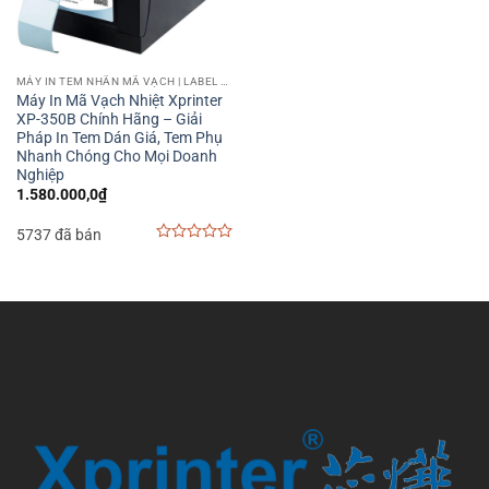
MÁY IN TEM NHÃN MÃ VẠCH | LABEL BARCODE PRINTER
Máy In Mã Vạch Nhiệt Xprinter
XP-350B Chính Hãng – Giải
Pháp In Tem Dán Giá, Tem Phụ
Nhanh Chóng Cho Mọi Doanh
Nghiệp
1.580.000,0
₫
5737 đã bán
0
out
of
5