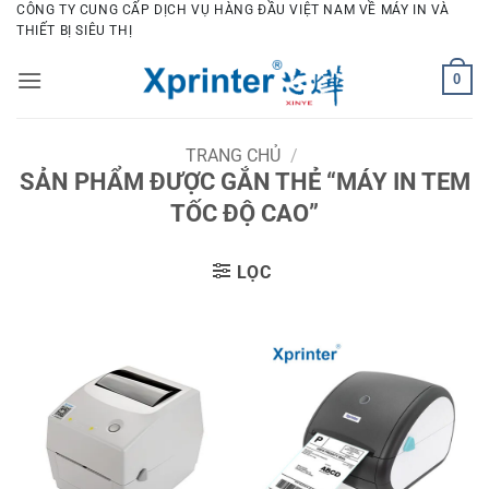
Bỏ
CÔNG TY CUNG CẤP DỊCH VỤ HÀNG ĐẦU VIỆT NAM VỀ MÁY IN VÀ
THIẾT BỊ SIÊU THỊ
qua
nội
0
dung
TRANG CHỦ
/
SẢN PHẨM ĐƯỢC GẮN THẺ “MÁY IN TEM
TỐC ĐỘ CAO”
LỌC