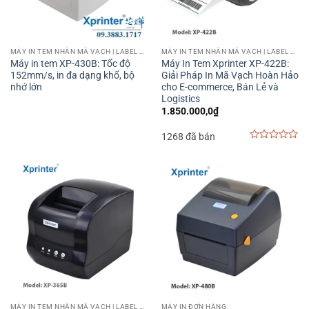
MÁY IN TEM NHÃN MÃ VẠCH | LABEL BARCODE PRINTER
MÁY IN TEM NHÃN MÃ VẠCH | LABEL BARCODE PRINTER
Máy in tem XP-430B: Tốc độ
Máy In Tem Xprinter XP-422B:
152mm/s, in đa dạng khổ, bộ
Giải Pháp In Mã Vạch Hoàn Hảo
nhớ lớn
cho E-commerce, Bán Lẻ và
Logistics
1.850.000,0
₫
1268 đã bán
0
out
of
5
MÁY IN TEM NHÃN MÃ VẠCH | LABEL BARCODE PRINTER
MÁY IN ĐƠN HÀNG