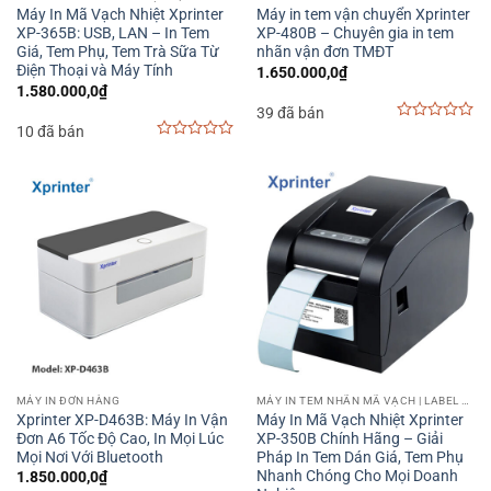
Máy In Mã Vạch Nhiệt Xprinter
Máy in tem vận chuyển Xprinter
XP-365B: USB, LAN – In Tem
XP-480B – Chuyên gia in tem
Giá, Tem Phụ, Tem Trà Sữa Từ
nhãn vận đơn TMĐT
Điện Thoại và Máy Tính
1.650.000,0
₫
1.580.000,0
₫
39 đã bán
10 đã bán
0
out
0
of
out
5
of
5
MÁY IN ĐƠN HÀNG
MÁY IN TEM NHÃN MÃ VẠCH | LABEL BARCODE PRINTER
Xprinter XP-D463B: Máy In Vận
Máy In Mã Vạch Nhiệt Xprinter
Đơn A6 Tốc Độ Cao, In Mọi Lúc
XP-350B Chính Hãng – Giải
Mọi Nơi Với Bluetooth
Pháp In Tem Dán Giá, Tem Phụ
Nhanh Chóng Cho Mọi Doanh
1.850.000,0
₫