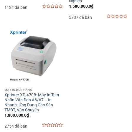
Nghiệp
1.580.000,0
₫
1124 đã bán
0
out
5737 đã bán
of
0
5
out
of
5
MÁY IN ĐƠN HÀNG
Xprinter XP-470B: Máy In Tem
Nhãn Vận Đơn A6/A7 – In
Nhanh, Ứng Dụng Cho Sàn
TMĐT, Vận Chuyển
1.800.000,0
₫
2754 đã bán
0