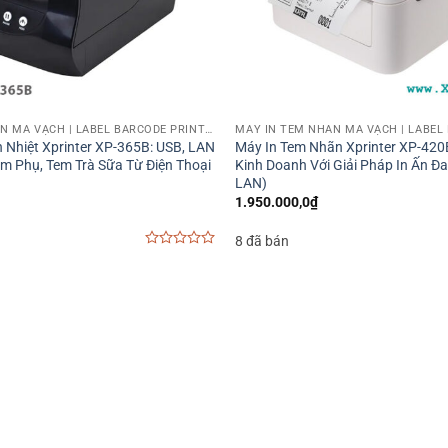
MÁY IN TEM NHÃN MÃ VẠCH | LABEL BARCODE PRINTER
 Nhiệt Xprinter XP-365B: USB, LAN
Máy In Tem Nhãn Xprinter XP-420
em Phụ, Tem Trà Sữa Từ Điện Thoại
Kinh Doanh Với Giải Pháp In Ấn Đ
LAN)
1.950.000,0
₫
8 đã bán
0
out
of
5