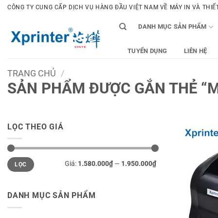
Bỏ
CÔNG TY CUNG CẤP DỊCH VỤ HÀNG ĐẦU VIỆT NAM VỀ MÁY IN VÀ THIẾT 
qua
DANH MỤC SẢN PHẨM
nội
dung
TUYỂN DỤNG
LIÊN HỆ
TRANG CHỦ
/
SẢN PHẨM ĐƯỢC GẮN THẺ “M
LỌC THEO GIÁ
Giá
Giá
Giá:
1.580.000₫
—
1.950.000₫
LỌC
tối
tối
thiểu
đa
DANH MỤC SẢN PHẨM