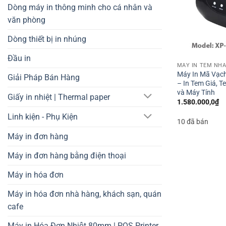
Dòng máy in thông minh cho cá nhân và
văn phòng
Dòng thiết bị in nhúng
Đầu in
Máy In Mã Vạch
Giải Pháp Bán Hàng
– In Tem Giá, T
và Máy Tính
Giấy in nhiệt | Thermal paper
1.580.000,0
₫
Linh kiện - Phụ Kiện
10 đã bán
Máy in đơn hàng
Máy in đơn hàng bằng điện thoại
Máy in hóa đơn
Máy in hóa đơn nhà hàng, khách sạn, quán
cafe
Máy in Hóa Đơn Nhiệt 80mm | POS Printer