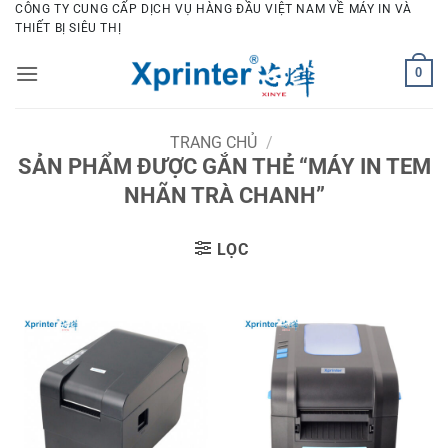
Bỏ
CÔNG TY CUNG CẤP DỊCH VỤ HÀNG ĐẦU VIỆT NAM VỀ MÁY IN VÀ
THIẾT BỊ SIÊU THỊ
qua
nội
0
dung
TRANG CHỦ
/
SẢN PHẨM ĐƯỢC GẮN THẺ “MÁY IN TEM
NHÃN TRÀ CHANH”
LỌC