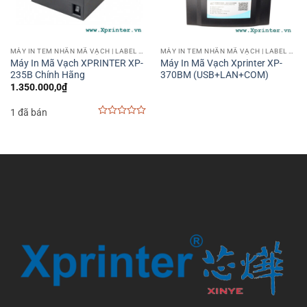
MÁY IN TEM NHÃN MÃ VẠCH | LABEL BARCODE PRINTER
MÁY IN TEM NHÃN MÃ VẠCH | LABEL BARCODE PRINTER
Máy In Mã Vạch XPRINTER XP-
Máy In Mã Vạch Xprinter XP-
235B Chính Hãng
370BM (USB+LAN+COM)
1.350.000,0
₫
1 đã bán
0
out
of
5