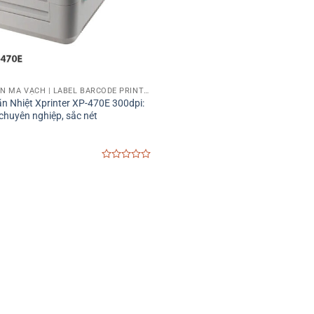
MÁY IN TEM NHÃN MÃ VẠCH | LABEL BARCODE PRINTER
n Nhiệt Xprinter XP-470E 300dpi:
 chuyên nghiệp, sắc nét
0
out
of
5