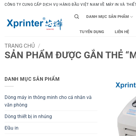
Bỏ
CÔNG TY CUNG CẤP DỊCH VỤ HÀNG ĐẦU VIỆT NAM VỀ MÁY IN VÀ THIẾT 
qua
DANH MỤC SẢN PHẨM
nội
dung
TUYỂN DỤNG
LIÊN HỆ
TRANG CHỦ
/
SẢN PHẨM ĐƯỢC GẮN THẺ “MÁ
DANH MỤC SẢN PHẨM
Dòng máy in thông minh cho cá nhân và
văn phòng
Dòng thiết bị in nhúng
Đầu in