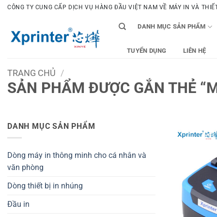
Bỏ
CÔNG TY CUNG CẤP DỊCH VỤ HÀNG ĐẦU VIỆT NAM VỀ MÁY IN VÀ THIẾT 
qua
DANH MỤC SẢN PHẨM
nội
dung
TUYỂN DỤNG
LIÊN HỆ
TRANG CHỦ
/
SẢN PHẨM ĐƯỢC GẮN THẺ “M
DANH MỤC SẢN PHẨM
Dòng máy in thông minh cho cá nhân và
văn phòng
Dòng thiết bị in nhúng
Đầu in