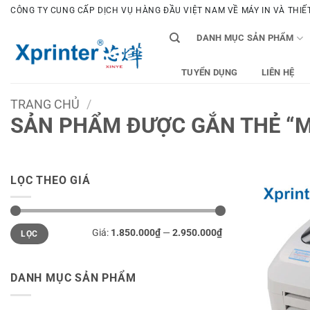
Bỏ
CÔNG TY CUNG CẤP DỊCH VỤ HÀNG ĐẦU VIỆT NAM VỀ MÁY IN VÀ THIẾT 
qua
DANH MỤC SẢN PHẨM
nội
dung
TUYỂN DỤNG
LIÊN HỆ
TRANG CHỦ
/
SẢN PHẨM ĐƯỢC GẮN THẺ “M
LỌC THEO GIÁ
Giá
Giá
Giá:
1.850.000₫
—
2.950.000₫
LỌC
tối
tối
thiểu
đa
DANH MỤC SẢN PHẨM