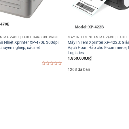
MÁY IN TEM NHÃN MÃ VẠCH | LABEL BARCODE PRINTER
n Nhiệt Xprinter XP-470E 300dpi:
Máy In Tem Xprinter XP-422B: Giả
 chuyên nghiệp, sắc nét
Vạch Hoàn Hảo cho E-commerce, 
Logistics
1.850.000,0
₫
0
1268 đã bán
out
of
5