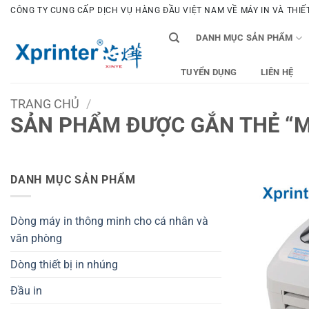
Bỏ
CÔNG TY CUNG CẤP DỊCH VỤ HÀNG ĐẦU VIỆT NAM VỀ MÁY IN VÀ THIẾT 
qua
DANH MỤC SẢN PHẨM
nội
dung
TUYỂN DỤNG
LIÊN HỆ
TRANG CHỦ
/
SẢN PHẨM ĐƯỢC GẮN THẺ “M
DANH MỤC SẢN PHẨM
Dòng máy in thông minh cho cá nhân và
văn phòng
Dòng thiết bị in nhúng
Đầu in