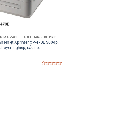
MÁY IN TEM NHÃN MÃ VẠCH | LABEL BARCODE PRINTER
n Nhiệt Xprinter XP-470E 300dpi:
 chuyên nghiệp, sắc nét
0
out
of
5