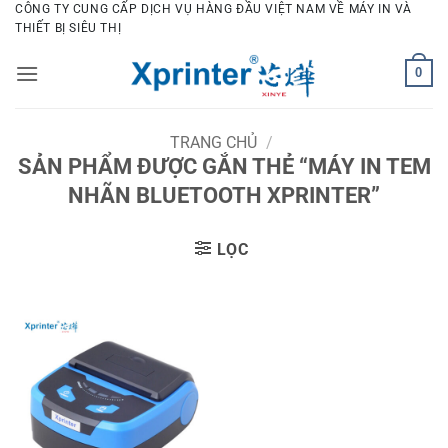
Bỏ
CÔNG TY CUNG CẤP DỊCH VỤ HÀNG ĐẦU VIỆT NAM VỀ MÁY IN VÀ
THIẾT BỊ SIÊU THỊ
qua
nội
0
dung
TRANG CHỦ
/
SẢN PHẨM ĐƯỢC GẮN THẺ “MÁY IN TEM
NHÃN BLUETOOTH XPRINTER”
LỌC