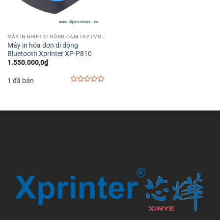
MÁY IN NHIỆT DI ĐỘNG CẦM TAY | MOBILE PRINTER
Máy in hóa đơn di động
Bluetooth Xprinter XP-P810
1.550.000,0
₫
1 đã bán
0
out
of
5