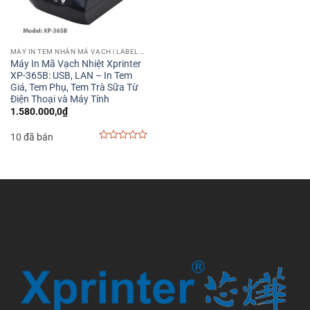
MÁY IN TEM NHÃN MÃ VẠCH | LABEL BARCODE PRINTER
Máy In Mã Vạch Nhiệt Xprinter
XP-365B: USB, LAN – In Tem
Giá, Tem Phụ, Tem Trà Sữa Từ
Điện Thoại và Máy Tính
1.580.000,0
₫
10 đã bán
0
out
of
5