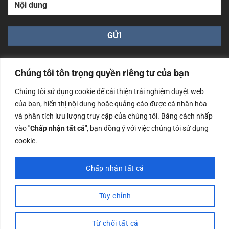
Chúng tôi tôn trọng quyền riêng tư của bạn
Chúng tôi sử dụng cookie để cải thiện trải nghiệm duyệt web
của bạn, hiển thị nội dung hoặc quảng cáo được cá nhân hóa
Công ty TNHH Nam Bình Xương - Số ĐKKD: 0108783483
và phân tích lưu lượng truy cập của chúng tôi. Bằng cách nhấp
cấp ngày 14/06/2019 bởi Sở Kế Hoạch và Đầu Tư Tp. Hà
Nội
vào
"Chấp nhận tất cả"
, bạn đồng ý với việc chúng tôi sử dụng
cookie.
Copyrights @2023 Nam Binh Xuong. All Rights Reserved
Chấp nhận tất cả
Tùy chỉnh
Từ chối tất cả