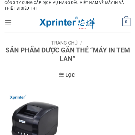
Bỏ
CÔNG TY CUNG CẤP DỊCH VỤ HÀNG ĐẦU VIỆT NAM VỀ MÁY IN VÀ
THIẾT BỊ SIÊU THỊ
qua
nội
0
dung
TRANG CHỦ
/
SẢN PHẨM ĐƯỢC GẮN THẺ “MÁY IN TEM
LAN”
LỌC