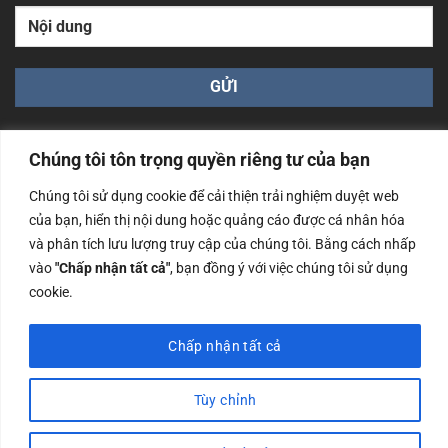
Chúng tôi tôn trọng quyền riêng tư của bạn
Chúng tôi sử dụng cookie để cải thiện trải nghiệm duyệt web
của bạn, hiển thị nội dung hoặc quảng cáo được cá nhân hóa
Công ty TNHH Nam Bình Xương - Số ĐKKD: 0108783483
và phân tích lưu lượng truy cập của chúng tôi. Bằng cách nhấp
cấp ngày 14/06/2019 bởi Sở Kế Hoạch và Đầu Tư Tp. Hà
Nội
vào
"Chấp nhận tất cả"
, bạn đồng ý với việc chúng tôi sử dụng
cookie.
Copyrights @2023 Nam Binh Xuong. All Rights Reserved
Chấp nhận tất cả
Tùy chỉnh