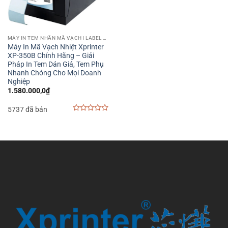
MÁY IN TEM NHÃN MÃ VẠCH | LABEL BARCODE PRINTER
Máy In Mã Vạch Nhiệt Xprinter
XP-350B Chính Hãng – Giải
Pháp In Tem Dán Giá, Tem Phụ
Nhanh Chóng Cho Mọi Doanh
Nghiệp
1.580.000,0
₫
5737 đã bán
0
out
of
5