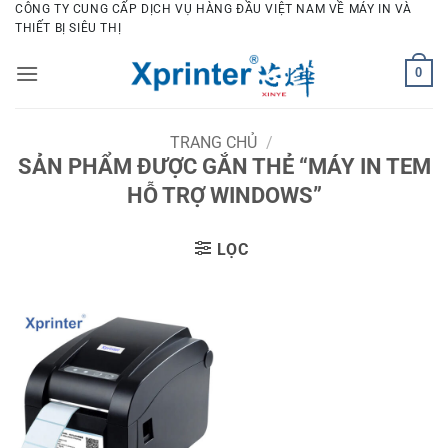
Bỏ
CÔNG TY CUNG CẤP DỊCH VỤ HÀNG ĐẦU VIỆT NAM VỀ MÁY IN VÀ
THIẾT BỊ SIÊU THỊ
qua
nội
0
dung
TRANG CHỦ
/
SẢN PHẨM ĐƯỢC GẮN THẺ “MÁY IN TEM
HỖ TRỢ WINDOWS”
LỌC