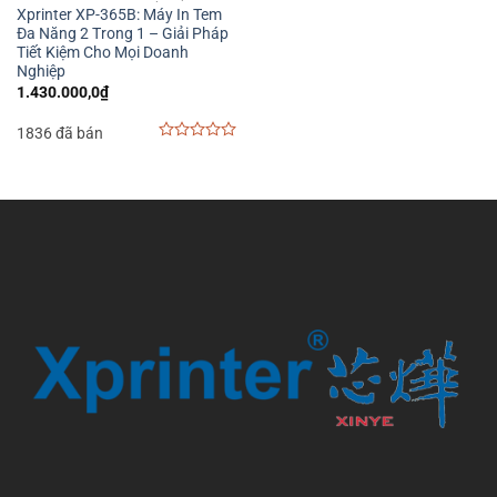
Xprinter XP-365B: Máy In Tem
Đa Năng 2 Trong 1 – Giải Pháp
Tiết Kiệm Cho Mọi Doanh
Nghiệp
1.430.000,0
₫
1836 đã bán
0
out
of
5