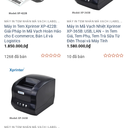
MÁY IN TEM NHÃN MÃ VẠCH | LABEL BARCODE PRINTER
MÁY IN TEM NHÃN MÃ VẠCH | LABEL BARCODE PRINTER
Máy In Tem Xprinter XP-422B:
Máy In Mã Vạch Nhiệt Xprinter
Giải Pháp In Mã Vạch Hoàn Hảo
XP-365B: USB, LAN – In Tem
cho E-commerce, Bán Lẻ và
Giá, Tem Phụ, Tem Trà Sữa Từ
Logistics
Điện Thoại và Máy Tính
1.850.000,0
₫
1.580.000,0
₫
1268 đã bán
10 đã bán
0
0
out
out
of
of
5
5
MÁY IN TEM NHÃN MÃ VẠCH | LABEL BARCODE PRINTER