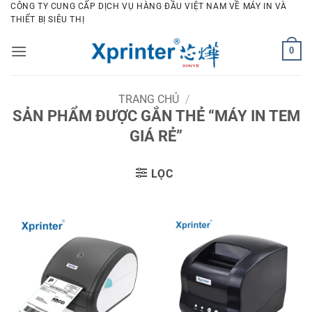
Bỏ
CÔNG TY CUNG CẤP DỊCH VỤ HÀNG ĐẦU VIỆT NAM VỀ MÁY IN VÀ
THIẾT BỊ SIÊU THỊ
qua
nội
0
dung
TRANG CHỦ
/
SẢN PHẨM ĐƯỢC GẮN THẺ “MÁY IN TEM
GIÁ RẺ”
LỌC