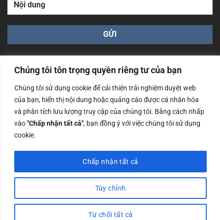
Chúng tôi tôn trọng quyền riêng tư của bạn
Chúng tôi sử dụng cookie để cải thiện trải nghiệm duyệt web
của bạn, hiển thị nội dung hoặc quảng cáo được cá nhân hóa
Công ty TNHH Nam Bình Xương - Số ĐKKD: 0108783483
và phân tích lưu lượng truy cập của chúng tôi. Bằng cách nhấp
cấp ngày 14/06/2019 bởi Sở Kế Hoạch và Đầu Tư Tp. Hà
Nội
vào
"Chấp nhận tất cả"
, bạn đồng ý với việc chúng tôi sử dụng
cookie.
Copyrights @2023 Nam Binh Xuong. All Rights Reserved
Chấp nhận tất cả
Tùy chỉnh
Từ chối tất cả