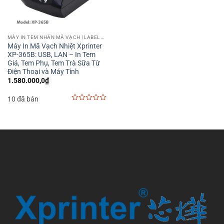
MÁY IN TEM NHÃN MÃ VẠCH | LABEL BARCODE PRINTER
Máy In Mã Vạch Nhiệt Xprinter
XP-365B: USB, LAN – In Tem
Giá, Tem Phụ, Tem Trà Sữa Từ
Điện Thoại và Máy Tính
1.580.000,0
₫
10 đã bán
0
out
of
5