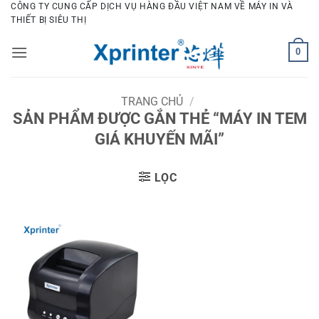
Bỏ
CÔNG TY CUNG CẤP DỊCH VỤ HÀNG ĐẦU VIỆT NAM VỀ MÁY IN VÀ
THIẾT BỊ SIÊU THỊ
qua
nội
0
dung
TRANG CHỦ
/
SẢN PHẨM ĐƯỢC GẮN THẺ “MÁY IN TEM
GIÁ KHUYẾN MÃI”
LỌC