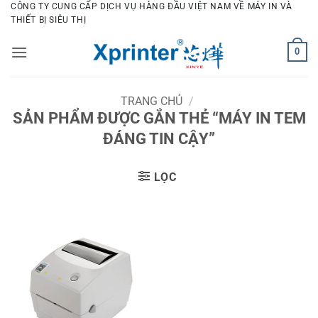
Bỏ
CÔNG TY CUNG CẤP DỊCH VỤ HÀNG ĐẦU VIỆT NAM VỀ MÁY IN VÀ
THIẾT BỊ SIÊU THỊ
qua
nội
0
dung
TRANG CHỦ
/
SẢN PHẨM ĐƯỢC GẮN THẺ “MÁY IN TEM
ĐÁNG TIN CẬY”
LỌC