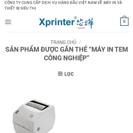
Bỏ
CÔNG TY CUNG CẤP DỊCH VỤ HÀNG ĐẦU VIỆT NAM VỀ MÁY IN VÀ
THIẾT BỊ SIÊU THỊ
qua
nội
0
dung
TRANG CHỦ
/
SẢN PHẨM ĐƯỢC GẮN THẺ “MÁY IN TEM
CÔNG NGHIỆP”
LỌC