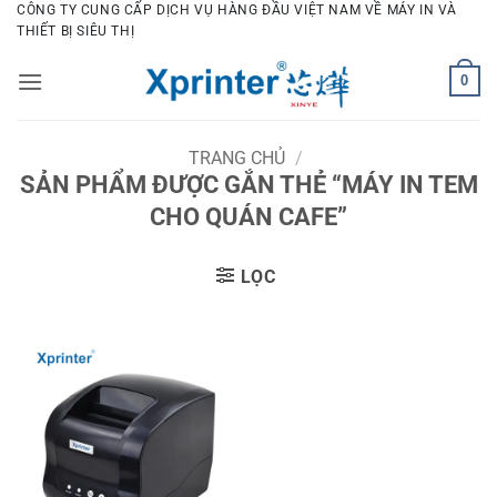
Bỏ
CÔNG TY CUNG CẤP DỊCH VỤ HÀNG ĐẦU VIỆT NAM VỀ MÁY IN VÀ
THIẾT BỊ SIÊU THỊ
qua
nội
0
dung
TRANG CHỦ
/
SẢN PHẨM ĐƯỢC GẮN THẺ “MÁY IN TEM
CHO QUÁN CAFE”
LỌC