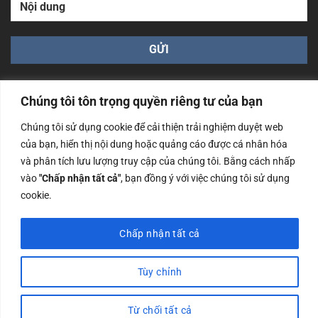
Chúng tôi tôn trọng quyền riêng tư của bạn
Chúng tôi sử dụng cookie để cải thiện trải nghiệm duyệt web
của bạn, hiển thị nội dung hoặc quảng cáo được cá nhân hóa
Công ty TNHH Nam Bình Xương - Số ĐKKD: 0108783483
và phân tích lưu lượng truy cập của chúng tôi. Bằng cách nhấp
cấp ngày 14/06/2019 bởi Sở Kế Hoạch và Đầu Tư Tp. Hà
Nội
vào
"Chấp nhận tất cả"
, bạn đồng ý với việc chúng tôi sử dụng
cookie.
Copyrights @2023 Nam Binh Xuong. All Rights Reserved
Chấp nhận tất cả
Tùy chỉnh
Từ chối tất cả