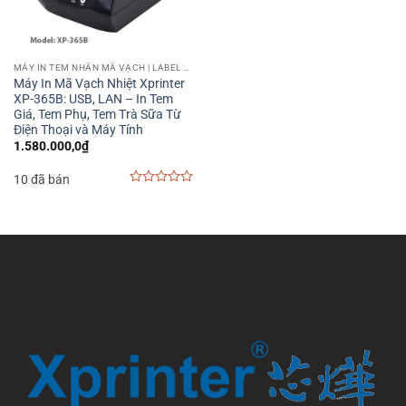
MÁY IN TEM NHÃN MÃ VẠCH | LABEL BARCODE PRINTER
Máy In Mã Vạch Nhiệt Xprinter
XP-365B: USB, LAN – In Tem
Giá, Tem Phụ, Tem Trà Sữa Từ
Điện Thoại và Máy Tính
1.580.000,0
₫
10 đã bán
0
out
of
5