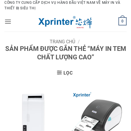
Bỏ
CÔNG TY CUNG CẤP DỊCH VỤ HÀNG ĐẦU VIỆT NAM VỀ MÁY IN VÀ
THIẾT BỊ SIÊU THỊ
qua
nội
0
dung
TRANG CHỦ
/
SẢN PHẨM ĐƯỢC GẮN THẺ “MÁY IN TEM
CHẤT LƯỢNG CAO”
LỌC