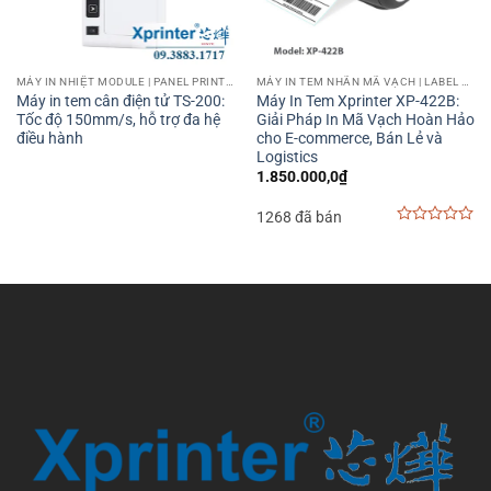
MÁY IN NHIỆT MODULE | PANEL PRINTER
MÁY IN TEM NHÃN MÃ VẠCH | LABEL BARCODE PRINTER
Máy in tem cân điện tử TS-200:
Máy In Tem Xprinter XP-422B:
Tốc độ 150mm/s, hỗ trợ đa hệ
Giải Pháp In Mã Vạch Hoàn Hảo
điều hành
cho E-commerce, Bán Lẻ và
Logistics
1.850.000,0
₫
1268 đã bán
0
out
of
5