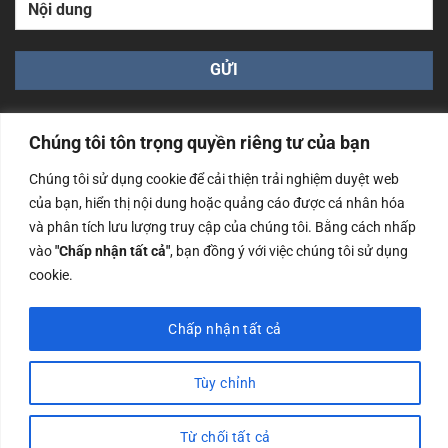
Chúng tôi tôn trọng quyền riêng tư của bạn
Chúng tôi sử dụng cookie để cải thiện trải nghiệm duyệt web
của bạn, hiển thị nội dung hoặc quảng cáo được cá nhân hóa
Công ty TNHH Nam Bình Xương - Số ĐKKD: 0108783483
và phân tích lưu lượng truy cập của chúng tôi. Bằng cách nhấp
cấp ngày 14/06/2019 bởi Sở Kế Hoạch và Đầu Tư Tp. Hà
Nội
vào
"Chấp nhận tất cả"
, bạn đồng ý với việc chúng tôi sử dụng
cookie.
Copyrights @2023 Nam Binh Xuong. All Rights Reserved
Chấp nhận tất cả
Tùy chỉnh
Từ chối tất cả