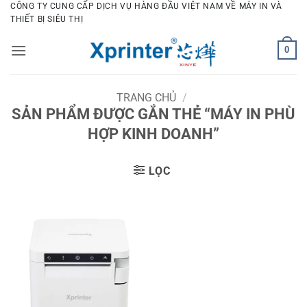
Bỏ
CÔNG TY CUNG CẤP DỊCH VỤ HÀNG ĐẦU VIỆT NAM VỀ MÁY IN VÀ
THIẾT BỊ SIÊU THỊ
qua
nội
0
dung
TRANG CHỦ
/
SẢN PHẨM ĐƯỢC GẮN THẺ “MÁY IN PHÙ
HỢP KINH DOANH”
LỌC