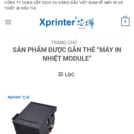
Bỏ
CÔNG TY CUNG CẤP DỊCH VỤ HÀNG ĐẦU VIỆT NAM VỀ MÁY IN VÀ
THIẾT BỊ SIÊU THỊ
qua
nội
0
dung
TRANG CHỦ
/
SẢN PHẨM ĐƯỢC GẮN THẺ “MÁY IN
NHIỆT MODULE”
LỌC