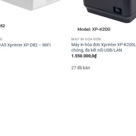
NG
MÁY IN HÓA ĐƠN
Máy in hóa đơn Xprinter XP-K200L 
/A5 Xprinter XP-D82 – WIFI
chóng, đa kết nối USB/LAN
1.550.000,0
₫
27 đã bán