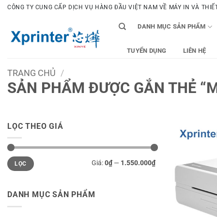
Bỏ
CÔNG TY CUNG CẤP DỊCH VỤ HÀNG ĐẦU VIỆT NAM VỀ MÁY IN VÀ THIẾT 
qua
DANH MỤC SẢN PHẨM
nội
dung
TUYỂN DỤNG
LIÊN HỆ
TRANG CHỦ
/
SẢN PHẨM ĐƯỢC GẮN THẺ “M
LỌC THEO GIÁ
Giá
Giá
Giá:
0₫
—
1.550.000₫
LỌC
tối
tối
thiểu
đa
DANH MỤC SẢN PHẨM